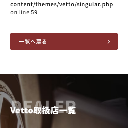
content/themes/vetto/singular.php
on line
59
一覧へ戻る
DEALER
Vetto取扱店一覧