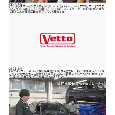
2022.8.6
[フォルクスワーゲンアルテオン]ブレーキパッドメーカー「VETTO」ワンオフモデ
ル！フロント6ポッドにリア4ポッド！355mmディスクローターでまさに豚に真珠
状態！なんか最近武田が指示してくる様なった
2022.8.6
[低ダストブレーキパッド検証結果]VETTOさんのブレーキパッドをメルセデスベ
ンツ２０４のCクラスに装着！ってか思ってたより距離走られへんかったのショッ
ク。もっと下道で走ってたら差がわかりやすかった。