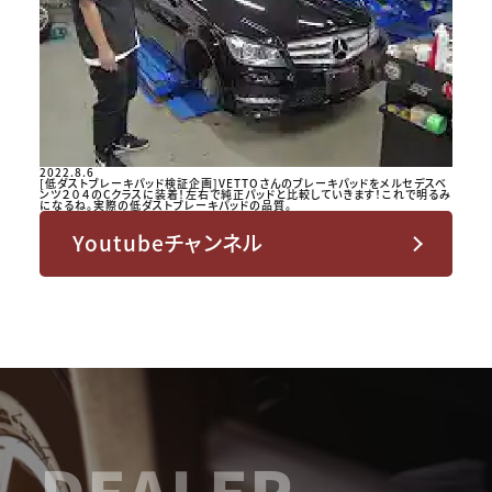
2022.8.6
[低ダストブレーキパッド検証企画]VETTOさんのブレーキパッドをメルセデスベ
ンツ２０４のCクラスに装着！左右で純正パッドと比較していきます！これで明るみ
になるね。実際の低ダストブレーキパッドの品質。
Youtubeチャンネル
DEALER