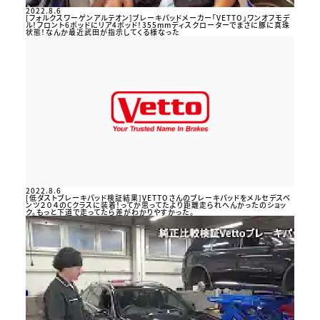
2022.8.6
[フォルクスワーゲンアルテオン]ブレーキパッドメーカー「VETTO」ワンオフモデ
ル！フロント6ポッドにリア4ポッド！355mmディスクローターでまさに豚に真珠
状態！なんか最近武田が指示してくる様なった
2022.8.6
[低ダストブレーキパッド検証結果]VETTOさんのブレーキパッドをメルセデスベ
ンツ２０４のCクラスに装着！ってか思ってたより距離走られへんかったのショッ
ク。もっと下道で走ってたら差がわかりやすかった。