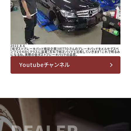
2022.8.6
[低ダストブレーキパッド検証企画]VETTOさんのブレーキパッドをメルセデスベ
ンツ２０４のCクラスに装着！左右で純正パッドと比較していきます！これで明るみ
になるね。実際の低ダストブレーキパッドの品質。
Youtubeチャンネル
DEALER