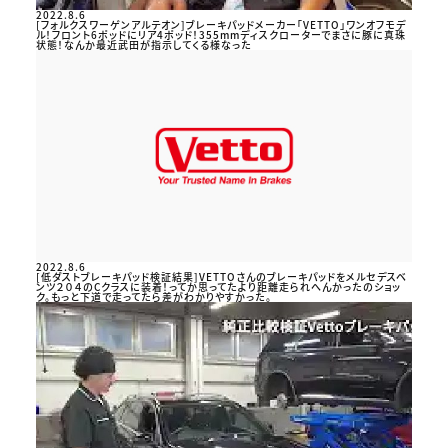
2022.8.6
[フォルクスワーゲンアルテオン]ブレーキパッドメーカー「VETTO」ワンオフモデ
ル！フロント6ポッドにリア4ポッド！355mmディスクローターでまさに豚に真珠
状態！なんか最近武田が指示してくる様なった
2022.8.6
[低ダストブレーキパッド検証結果]VETTOさんのブレーキパッドをメルセデスベ
ンツ２０４のCクラスに装着！ってか思ってたより距離走られへんかったのショッ
ク。もっと下道で走ってたら差がわかりやすかった。