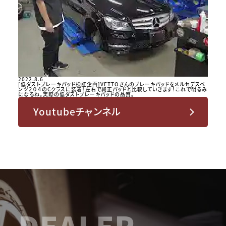
2022.8.6
[低ダストブレーキパッド検証企画]VETTOさんのブレーキパッドをメルセデスベ
ンツ２０４のCクラスに装着！左右で純正パッドと比較していきます！これで明るみ
になるね。実際の低ダストブレーキパッドの品質。
Youtubeチャンネル
DEALER