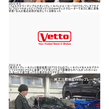
2022.8.6
[フォルクスワーゲンアルテオン]ブレーキパッドメーカー「VETTO」ワンオフモデ
ル！フロント6ポッドにリア4ポッド！355mmディスクローターでまさに豚に真珠
状態！なんか最近武田が指示してくる様なった
2022.8.6
[低ダストブレーキパッド検証結果]VETTOさんのブレーキパッドをメルセデスベ
ンツ２０４のCクラスに装着！ってか思ってたより距離走られへんかったのショッ
ク。もっと下道で走ってたら差がわかりやすかった。