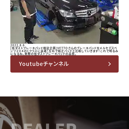
2022.8.6
[低ダストブレーキパッド検証企画]VETTOさんのブレーキパッドをメルセデスベ
ンツ２０４のCクラスに装着！左右で純正パッドと比較していきます！これで明るみ
になるね。実際の低ダストブレーキパッドの品質。
Youtubeチャンネル
DEALER