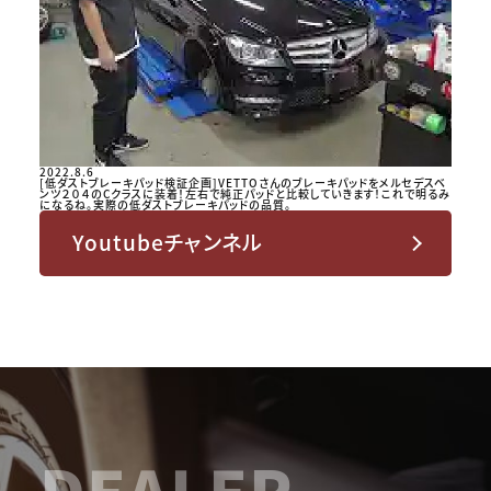
2022.8.6
[低ダストブレーキパッド検証企画]VETTOさんのブレーキパッドをメルセデスベ
ンツ２０４のCクラスに装着！左右で純正パッドと比較していきます！これで明るみ
になるね。実際の低ダストブレーキパッドの品質。
Youtubeチャンネル
DEALER