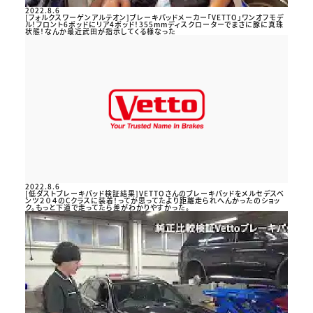
2022.8.6
[フォルクスワーゲンアルテオン]ブレーキパッドメーカー「VETTO」ワンオフモデ
ル！フロント6ポッドにリア4ポッド！355mmディスクローターでまさに豚に真珠
状態！なんか最近武田が指示してくる様なった
2022.8.6
[低ダストブレーキパッド検証結果]VETTOさんのブレーキパッドをメルセデスベ
ンツ２０４のCクラスに装着！ってか思ってたより距離走られへんかったのショッ
ク。もっと下道で走ってたら差がわかりやすかった。