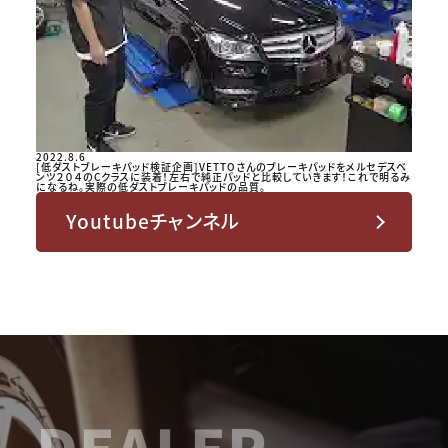
2022.8.6
[低ダストブレーキパッド検証企画]VETTOさんのブレーキパッドをメルセデスベ
ンツ２０４のCクラスに装着！左右で純正パッドと比較していきます！これで明るみ
になるね。実際の低ダストブレーキパッドの品質。
Youtubeチャンネル
DEALER