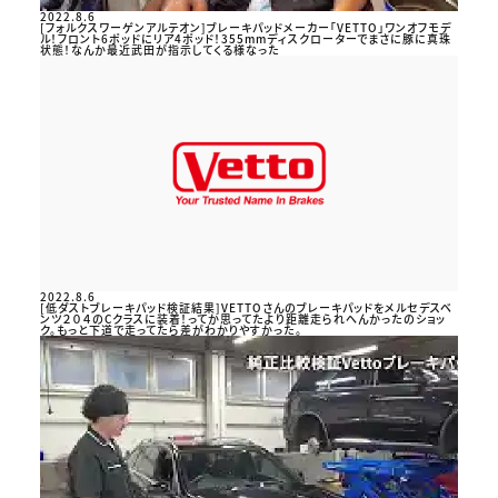
2022.8.6
[フォルクスワーゲンアルテオン]ブレーキパッドメーカー「VETTO」ワンオフモデ
ル！フロント6ポッドにリア4ポッド！355mmディスクローターでまさに豚に真珠
状態！なんか最近武田が指示してくる様なった
2022.8.6
[低ダストブレーキパッド検証結果]VETTOさんのブレーキパッドをメルセデスベ
ンツ２０４のCクラスに装着！ってか思ってたより距離走られへんかったのショッ
ク。もっと下道で走ってたら差がわかりやすかった。