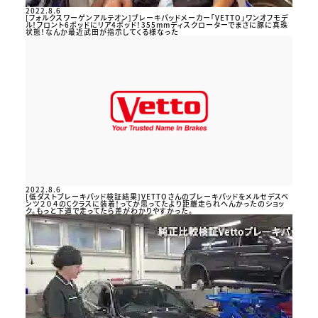
2022.8.6
[フォルクスワーゲンアルテオン]ブレーキパッドメーカー「VETTO」ワンオフモデ
ル！フロント6ポッドにリア4ポッド！355mmディスクローターでまさに豚に真珠
状態！なんか最近武田が指示してくる様なった
2022.8.6
[低ダストブレーキパッド検証結果]VETTOさんのブレーキパッドをメルセデスベ
ンツ２０４のCクラスに装着！ってか思ってたより距離走られへんかったのショッ
ク。もっと下道で走ってたら差がわかりやすかった。