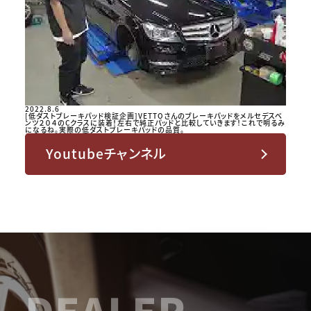
2022.8.6
[低ダストブレーキパッド検証企画]VETTOさんのブレーキパッドをメルセデスベ
ンツ２０４のCクラスに装着！左右で純正パッドと比較していきます！これで明るみ
になるね。実際の低ダストブレーキパッドの品質。
Youtubeチャンネル
DEALER