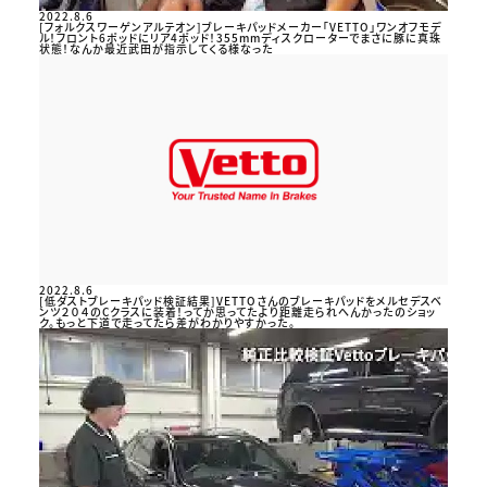
2022.8.6
[フォルクスワーゲンアルテオン]ブレーキパッドメーカー「VETTO」ワンオフモデ
ル！フロント6ポッドにリア4ポッド！355mmディスクローターでまさに豚に真珠
状態！なんか最近武田が指示してくる様なった
2022.8.6
[低ダストブレーキパッド検証結果]VETTOさんのブレーキパッドをメルセデスベ
ンツ２０４のCクラスに装着！ってか思ってたより距離走られへんかったのショッ
ク。もっと下道で走ってたら差がわかりやすかった。