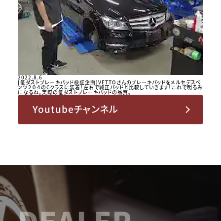
2022.8.6
[低ダストブレーキパッド検証企画]VETTOさんのブレーキパッドをメルセデスベ
ンツ２０４のCクラスに装着！左右で純正パッドと比較していきます！これで明るみ
になるね。実際の低ダストブレーキパッドの品質。
Youtubeチャンネル
DEALER