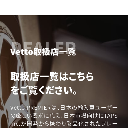
DEALER
Vetto取扱店一覧
取扱店一覧はこちら
をご覧ください。
Vetto PREMIERは、日本の輸入車ユーザー
の厳しい要求に応え、日本市場向けにTAPS
Inc.が開発から携わり製品化されたブレー