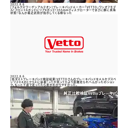
2022.8.6
[フォルクスワーゲンアルテオン]ブレーキパッドメーカー「VETTO」ワンオフモデ
ル！フロント6ポッドにリア4ポッド！355mmディスクローターでまさに豚に真珠
状態！なんか最近武田が指示してくる様なった
2022.8.6
[低ダストブレーキパッド検証結果]VETTOさんのブレーキパッドをメルセデスベ
ンツ２０４のCクラスに装着！ってか思ってたより距離走られへんかったのショッ
ク。もっと下道で走ってたら差がわかりやすかった。