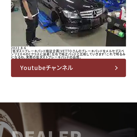
2022.8.6
[低ダストブレーキパッド検証企画]VETTOさんのブレーキパッドをメルセデスベ
ンツ２０４のCクラスに装着！左右で純正パッドと比較していきます！これで明るみ
になるね。実際の低ダストブレーキパッドの品質。
Youtubeチャンネル
DEALER