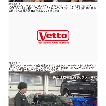
2022.8.6
[フォルクスワーゲンアルテオン]ブレーキパッドメーカー「VETTO」ワンオフモデ
ル！フロント6ポッドにリア4ポッド！355mmディスクローターでまさに豚に真珠
状態！なんか最近武田が指示してくる様なった
2022.8.6
[低ダストブレーキパッド検証結果]VETTOさんのブレーキパッドをメルセデスベ
ンツ２０４のCクラスに装着！ってか思ってたより距離走られへんかったのショッ
ク。もっと下道で走ってたら差がわかりやすかった。