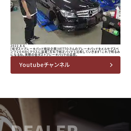
2022.8.6
[低ダストブレーキパッド検証企画]VETTOさんのブレーキパッドをメルセデスベ
ンツ２０４のCクラスに装着！左右で純正パッドと比較していきます！これで明るみ
になるね。実際の低ダストブレーキパッドの品質。
Youtubeチャンネル
DEALER