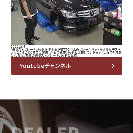
2022.8.6
[低ダストブレーキパッド検証企画]VETTOさんのブレーキパッドをメルセデスベ
ンツ２０４のCクラスに装着！左右で純正パッドと比較していきます！これで明るみ
になるね。実際の低ダストブレーキパッドの品質。
Youtubeチャンネル
DEALER