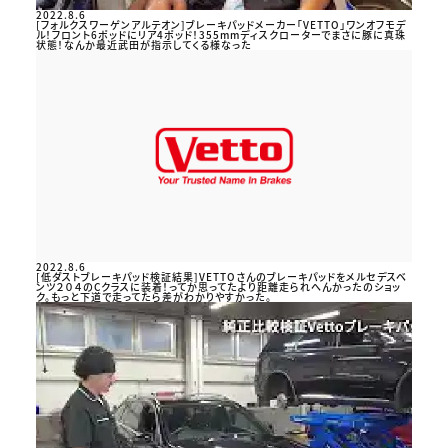
2022.8.6
[フォルクスワーゲンアルテオン]ブレーキパッドメーカー「VETTO」ワンオフモデ
ル！フロント6ポッドにリア4ポッド！355mmディスクローターでまさに豚に真珠
状態！なんか最近武田が指示してくる様なった
2022.8.6
[低ダストブレーキパッド検証結果]VETTOさんのブレーキパッドをメルセデスベ
ンツ２０４のCクラスに装着！ってか思ってたより距離走られへんかったのショッ
ク。もっと下道で走ってたら差がわかりやすかった。