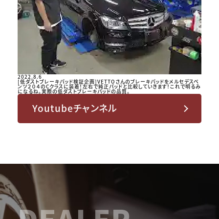
2022.8.6
[低ダストブレーキパッド検証企画]VETTOさんのブレーキパッドをメルセデスベ
ンツ２０４のCクラスに装着！左右で純正パッドと比較していきます！これで明るみ
になるね。実際の低ダストブレーキパッドの品質。
Youtubeチャンネル
DEALER