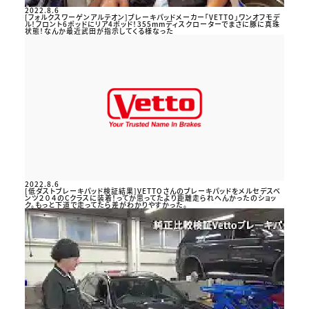
2022.8.6
[フォルクスワーゲンアルテオン]ブレーキパッドメーカー「VETTO」ワンオフモデ
ル！フロント6ポッドにリア4ポッド！355mmディスクローターでまさに豚に真珠
状態！なんか最近武田が指示してくる様なった
2022.8.6
[低ダストブレーキパッド検証結果]VETTOさんのブレーキパッドをメルセデスベ
ンツ２０４のCクラスに装着！ってか思ってたより距離走られへんかったのショッ
ク。もっと下道で走ってたら差がわかりやすかった。