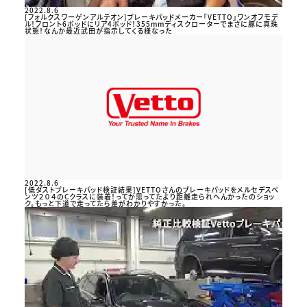
2022.8.6
[フォルクスワーゲンアルテオン]ブレーキパッドメーカー「VETTO」ワンオフモデ
ル！フロント6ポッドにリア4ポッド！355mmディスクローターでまさに豚に真珠
状態！なんか最近武田が指示してくる様なった
2022.8.6
[低ダストブレーキパッド検証結果]VETTOさんのブレーキパッドをメルセデスベ
ンツ２０４のCクラスに装着！ってか思ってたより距離走られへんかったのショッ
ク。もっと下道で走ってたら差がわかりやすかった。