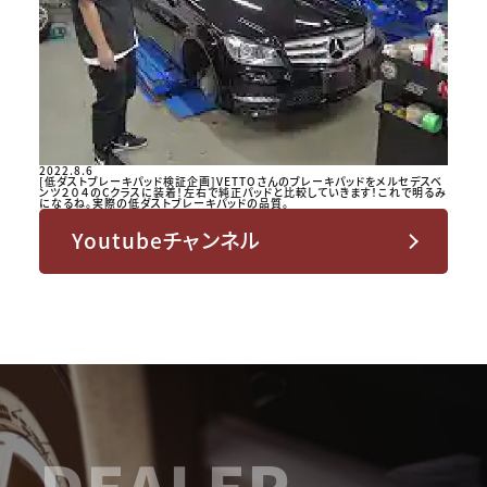
2022.8.6
[低ダストブレーキパッド検証企画]VETTOさんのブレーキパッドをメルセデスベ
ンツ２０４のCクラスに装着！左右で純正パッドと比較していきます！これで明るみ
になるね。実際の低ダストブレーキパッドの品質。
Youtubeチャンネル
DEALER