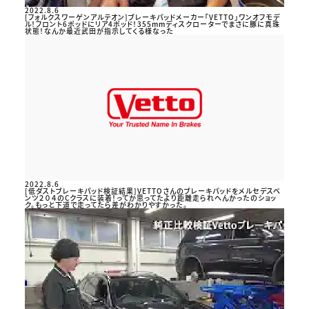
2022.8.6
[フォルクスワーゲンアルテオン]ブレーキパッドメーカー「VETTO」ワンオフモデ
ル！フロント6ポッドにリア4ポッド！355mmディスクローターでまさに豚に真珠
状態！なんか最近武田が指示してくる様なった
2022.8.6
[低ダストブレーキパッド検証結果]VETTOさんのブレーキパッドをメルセデスベ
ンツ２０４のCクラスに装着！ってか思ってたより距離走られへんかったのショッ
ク。もっと下道で走ってたら差がわかりやすかった。