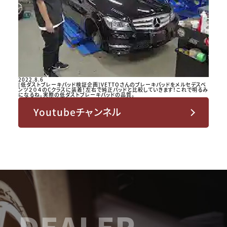
2022.8.6
[低ダストブレーキパッド検証企画]VETTOさんのブレーキパッドをメルセデスベ
ンツ２０４のCクラスに装着！左右で純正パッドと比較していきます！これで明るみ
になるね。実際の低ダストブレーキパッドの品質。
Youtubeチャンネル
DEALER