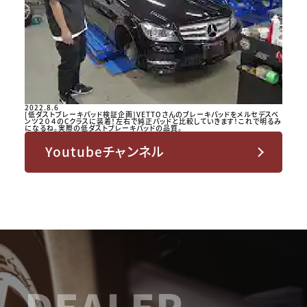
2022.8.6
[低ダストブレーキパッド検証企画]VETTOさんのブレーキパッドをメルセデスベ
ンツ２０４のCクラスに装着！左右で純正パッドと比較していきます！これで明るみ
になるね。実際の低ダストブレーキパッドの品質。
Youtubeチャンネル
DEALER