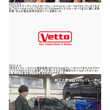
2022.8.6
[フォルクスワーゲンアルテオン]ブレーキパッドメーカー「VETTO」ワンオフモデ
ル！フロント6ポッドにリア4ポッド！355mmディスクローターでまさに豚に真珠
状態！なんか最近武田が指示してくる様なった
2022.8.6
[低ダストブレーキパッド検証結果]VETTOさんのブレーキパッドをメルセデスベ
ンツ２０４のCクラスに装着！ってか思ってたより距離走られへんかったのショッ
ク。もっと下道で走ってたら差がわかりやすかった。