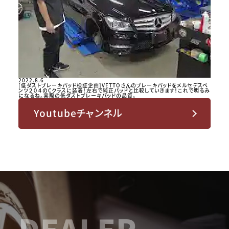
2022.8.6
[低ダストブレーキパッド検証企画]VETTOさんのブレーキパッドをメルセデスベ
ンツ２０４のCクラスに装着！左右で純正パッドと比較していきます！これで明るみ
になるね。実際の低ダストブレーキパッドの品質。
Youtubeチャンネル
DEALER