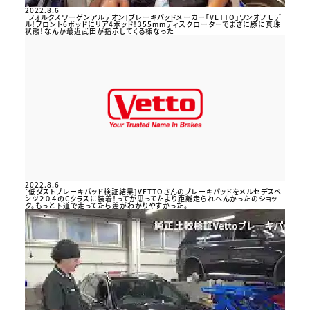
2022.8.6
[フォルクスワーゲンアルテオン]ブレーキパッドメーカー「VETTO」ワンオフモデ
ル！フロント6ポッドにリア4ポッド！355mmディスクローターでまさに豚に真珠
状態！なんか最近武田が指示してくる様なった
2022.8.6
[低ダストブレーキパッド検証結果]VETTOさんのブレーキパッドをメルセデスベ
ンツ２０４のCクラスに装着！ってか思ってたより距離走られへんかったのショッ
ク。もっと下道で走ってたら差がわかりやすかった。