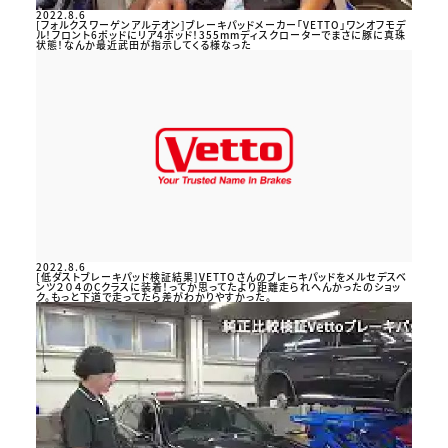
2022.8.6
[フォルクスワーゲンアルテオン]ブレーキパッドメーカー「VETTO」ワンオフモデ
ル！フロント6ポッドにリア4ポッド！355mmディスクローターでまさに豚に真珠
状態！なんか最近武田が指示してくる様なった
2022.8.6
[低ダストブレーキパッド検証結果]VETTOさんのブレーキパッドをメルセデスベ
ンツ２０４のCクラスに装着！ってか思ってたより距離走られへんかったのショッ
ク。もっと下道で走ってたら差がわかりやすかった。