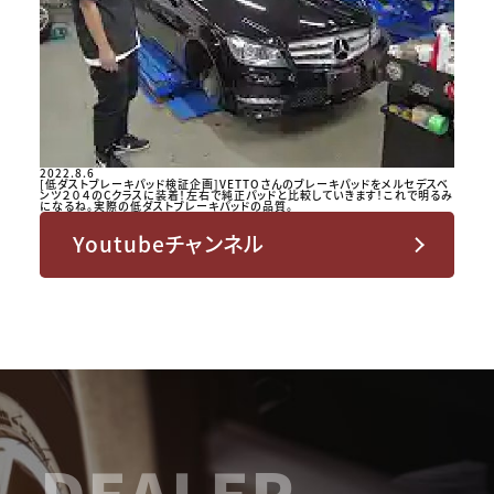
2022.8.6
[低ダストブレーキパッド検証企画]VETTOさんのブレーキパッドをメルセデスベ
ンツ２０４のCクラスに装着！左右で純正パッドと比較していきます！これで明るみ
になるね。実際の低ダストブレーキパッドの品質。
Youtubeチャンネル
DEALER