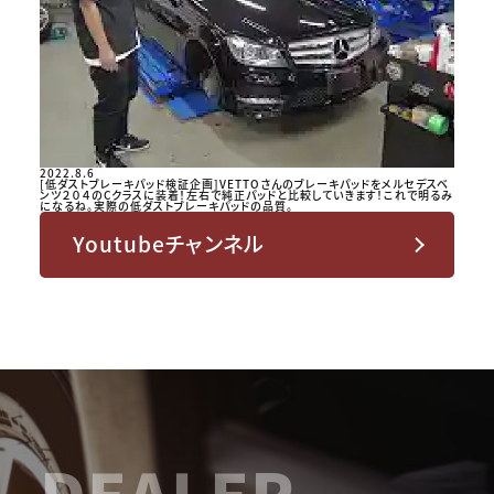
2022.8.6
[低ダストブレーキパッド検証企画]VETTOさんのブレーキパッドをメルセデスベ
ンツ２０４のCクラスに装着！左右で純正パッドと比較していきます！これで明るみ
になるね。実際の低ダストブレーキパッドの品質。
Youtubeチャンネル
DEALER