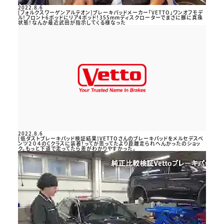
2022.8.6
[フォルクスワーゲンアルテオン]ブレーキパッドメーカー「VETTO」ワンオフモデ
ル！フロント6ポッドにリア4ポッド！355mmディスクローターでまさに豚に真珠
状態！なんか最近武田が指示してくる様なった
2022.8.6
[低ダストブレーキパッド検証結果]VETTOさんのブレーキパッドをメルセデスベ
ンツ２０４のCクラスに装着！ってか思ってたより距離走られへんかったのショッ
ク。もっと下道で走ってたら差がわかりやすかった。