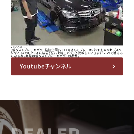
2022.8.6
[低ダストブレーキパッド検証企画]VETTOさんのブレーキパッドをメルセデスベ
ンツ２０４のCクラスに装着！左右で純正パッドと比較していきます！これで明るみ
になるね。実際の低ダストブレーキパッドの品質。
Youtubeチャンネル
DEALER