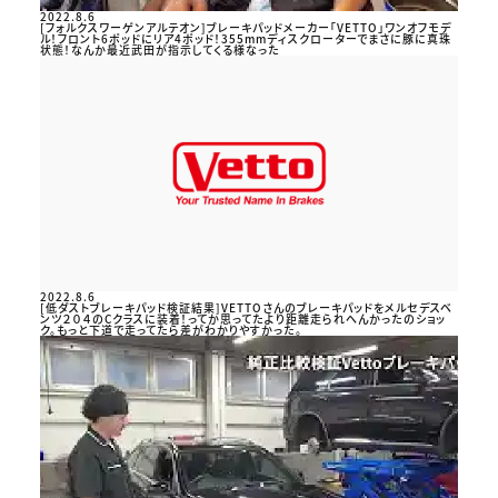
2022.8.6
[フォルクスワーゲンアルテオン]ブレーキパッドメーカー「VETTO」ワンオフモデ
ル！フロント6ポッドにリア4ポッド！355mmディスクローターでまさに豚に真珠
状態！なんか最近武田が指示してくる様なった
2022.8.6
[低ダストブレーキパッド検証結果]VETTOさんのブレーキパッドをメルセデスベ
ンツ２０４のCクラスに装着！ってか思ってたより距離走られへんかったのショッ
ク。もっと下道で走ってたら差がわかりやすかった。