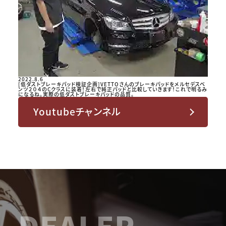
2022.8.6
[低ダストブレーキパッド検証企画]VETTOさんのブレーキパッドをメルセデスベ
ンツ２０４のCクラスに装着！左右で純正パッドと比較していきます！これで明るみ
になるね。実際の低ダストブレーキパッドの品質。
Youtubeチャンネル
DEALER