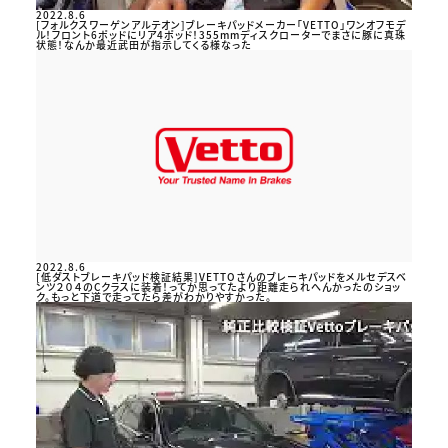
2022.8.6
[フォルクスワーゲンアルテオン]ブレーキパッドメーカー「VETTO」ワンオフモデ
ル！フロント6ポッドにリア4ポッド！355mmディスクローターでまさに豚に真珠
状態！なんか最近武田が指示してくる様なった
2022.8.6
[低ダストブレーキパッド検証結果]VETTOさんのブレーキパッドをメルセデスベ
ンツ２０４のCクラスに装着！ってか思ってたより距離走られへんかったのショッ
ク。もっと下道で走ってたら差がわかりやすかった。