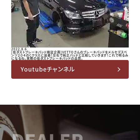
2022.8.6
[低ダストブレーキパッド検証企画]VETTOさんのブレーキパッドをメルセデスベ
ンツ２０４のCクラスに装着！左右で純正パッドと比較していきます！これで明るみ
になるね。実際の低ダストブレーキパッドの品質。
Youtubeチャンネル
DEALER