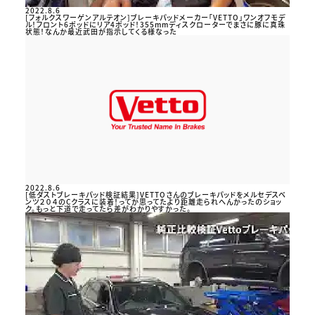
2022.8.6
[フォルクスワーゲンアルテオン]ブレーキパッドメーカー「VETTO」ワンオフモデ
ル！フロント6ポッドにリア4ポッド！355mmディスクローターでまさに豚に真珠
状態！なんか最近武田が指示してくる様なった
2022.8.6
[低ダストブレーキパッド検証結果]VETTOさんのブレーキパッドをメルセデスベ
ンツ２０４のCクラスに装着！ってか思ってたより距離走られへんかったのショッ
ク。もっと下道で走ってたら差がわかりやすかった。