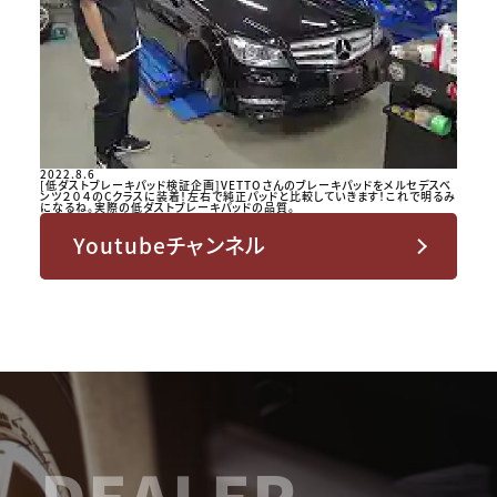
2022.8.6
[低ダストブレーキパッド検証企画]VETTOさんのブレーキパッドをメルセデスベ
ンツ２０４のCクラスに装着！左右で純正パッドと比較していきます！これで明るみ
になるね。実際の低ダストブレーキパッドの品質。
Youtubeチャンネル
DEALER