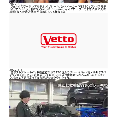
2022.8.6
[フォルクスワーゲンアルテオン]ブレーキパッドメーカー「VETTO」ワンオフモデ
ル！フロント6ポッドにリア4ポッド！355mmディスクローターでまさに豚に真珠
状態！なんか最近武田が指示してくる様なった
2022.8.6
[低ダストブレーキパッド検証結果]VETTOさんのブレーキパッドをメルセデスベ
ンツ２０４のCクラスに装着！ってか思ってたより距離走られへんかったのショッ
ク。もっと下道で走ってたら差がわかりやすかった。