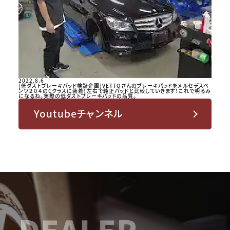
2022.8.6
[低ダストブレーキパッド検証企画]VETTOさんのブレーキパッドをメルセデスベ
ンツ２０４のCクラスに装着！左右で純正パッドと比較していきます！これで明るみ
になるね。実際の低ダストブレーキパッドの品質。
Youtubeチャンネル
DEALER