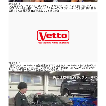
2022.8.6
[フォルクスワーゲンアルテオン]ブレーキパッドメーカー「VETTO」ワンオフモデ
ル！フロント6ポッドにリア4ポッド！355mmディスクローターでまさに豚に真珠
状態！なんか最近武田が指示してくる様なった
2022.8.6
[低ダストブレーキパッド検証結果]VETTOさんのブレーキパッドをメルセデスベ
ンツ２０４のCクラスに装着！ってか思ってたより距離走られへんかったのショッ
ク。もっと下道で走ってたら差がわかりやすかった。