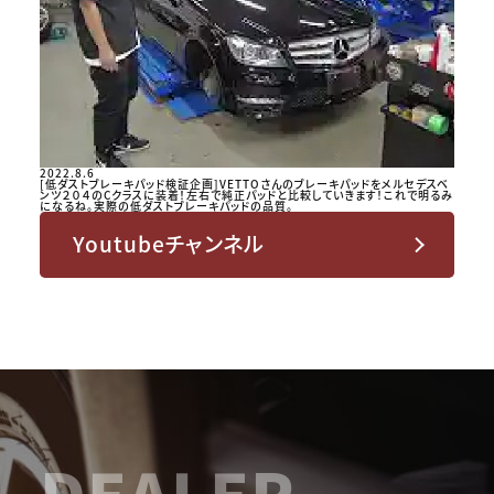
2022.8.6
[低ダストブレーキパッド検証企画]VETTOさんのブレーキパッドをメルセデスベ
ンツ２０４のCクラスに装着！左右で純正パッドと比較していきます！これで明るみ
になるね。実際の低ダストブレーキパッドの品質。
Youtubeチャンネル
DEALER