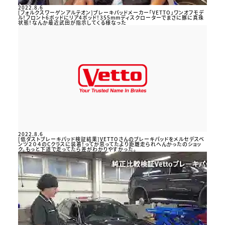
2022.8.6
[フォルクスワーゲンアルテオン]ブレーキパッドメーカー「VETTO」ワンオフモデ
ル！フロント6ポッドにリア4ポッド！355mmディスクローターでまさに豚に真珠
状態！なんか最近武田が指示してくる様なった
2022.8.6
[低ダストブレーキパッド検証結果]VETTOさんのブレーキパッドをメルセデスベ
ンツ２０４のCクラスに装着！ってか思ってたより距離走られへんかったのショッ
ク。もっと下道で走ってたら差がわかりやすかった。