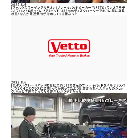
2022.8.6
[フォルクスワーゲンアルテオン]ブレーキパッドメーカー「VETTO」ワンオフモデ
ル！フロント6ポッドにリア4ポッド！355mmディスクローターでまさに豚に真珠
状態！なんか最近武田が指示してくる様なった
2022.8.6
[低ダストブレーキパッド検証結果]VETTOさんのブレーキパッドをメルセデスベ
ンツ２０４のCクラスに装着！ってか思ってたより距離走られへんかったのショッ
ク。もっと下道で走ってたら差がわかりやすかった。