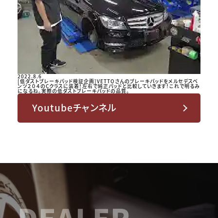
2022.8.6
[低ダストブレーキパッド検証企画]VETTOさんのブレーキパッドをメルセデスベ
ンツ２０４のCクラスに装着！左右で純正パッドと比較していきます！これで明るみ
になるね。実際の低ダストブレーキパッドの品質。
Youtubeチャンネル
DEALER