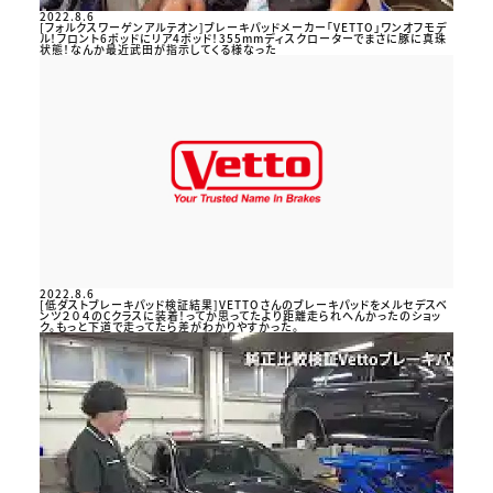
2022.8.6
[フォルクスワーゲンアルテオン]ブレーキパッドメーカー「VETTO」ワンオフモデ
ル！フロント6ポッドにリア4ポッド！355mmディスクローターでまさに豚に真珠
状態！なんか最近武田が指示してくる様なった
2022.8.6
[低ダストブレーキパッド検証結果]VETTOさんのブレーキパッドをメルセデスベ
ンツ２０４のCクラスに装着！ってか思ってたより距離走られへんかったのショッ
ク。もっと下道で走ってたら差がわかりやすかった。