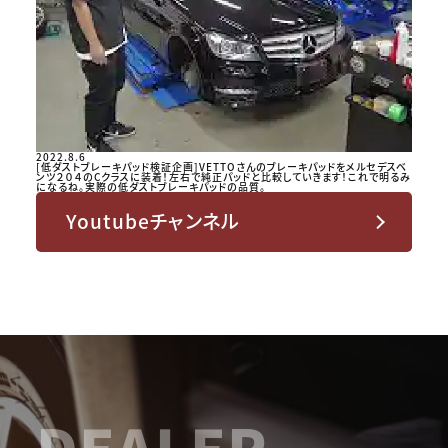
2022.8.6
[低ダストブレーキパッド検証企画]VETTOさんのブレーキパッドをメルセデスベ
ンツ２０４のCクラスに装着！左右で純正パッドと比較していきます！これで明るみ
になるね。実際の低ダストブレーキパッドの品質。
Youtubeチャンネル
DEALER