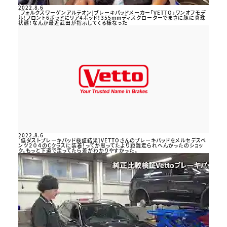
2022.8.6
[フォルクスワーゲンアルテオン]ブレーキパッドメーカー「VETTO」ワンオフモデ
ル！フロント6ポッドにリア4ポッド！355mmディスクローターでまさに豚に真珠
状態！なんか最近武田が指示してくる様なった
2022.8.6
[低ダストブレーキパッド検証結果]VETTOさんのブレーキパッドをメルセデスベ
ンツ２０４のCクラスに装着！ってか思ってたより距離走られへんかったのショッ
ク。もっと下道で走ってたら差がわかりやすかった。