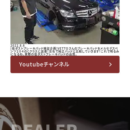
2022.8.6
[低ダストブレーキパッド検証企画]VETTOさんのブレーキパッドをメルセデスベ
ンツ２０４のCクラスに装着！左右で純正パッドと比較していきます！これで明るみ
になるね。実際の低ダストブレーキパッドの品質。
Youtubeチャンネル
DEALER