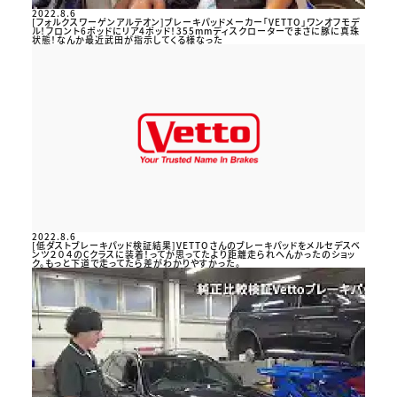
2022.8.6
[フォルクスワーゲンアルテオン]ブレーキパッドメーカー「VETTO」ワンオフモデ
ル！フロント6ポッドにリア4ポッド！355mmディスクローターでまさに豚に真珠
状態！なんか最近武田が指示してくる様なった
2022.8.6
[低ダストブレーキパッド検証結果]VETTOさんのブレーキパッドをメルセデスベ
ンツ２０４のCクラスに装着！ってか思ってたより距離走られへんかったのショッ
ク。もっと下道で走ってたら差がわかりやすかった。