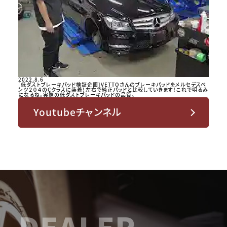
2022.8.6
[低ダストブレーキパッド検証企画]VETTOさんのブレーキパッドをメルセデスベ
ンツ２０４のCクラスに装着！左右で純正パッドと比較していきます！これで明るみ
になるね。実際の低ダストブレーキパッドの品質。
Youtubeチャンネル
DEALER