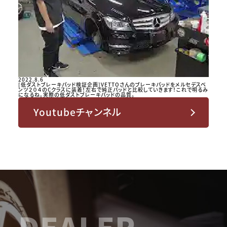
2022.8.6
[低ダストブレーキパッド検証企画]VETTOさんのブレーキパッドをメルセデスベ
ンツ２０４のCクラスに装着！左右で純正パッドと比較していきます！これで明るみ
になるね。実際の低ダストブレーキパッドの品質。
Youtubeチャンネル
DEALER