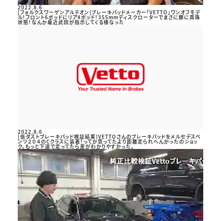
2022.8.6
[フォルクスワーゲンアルテオン]ブレーキパッドメーカー「VETTO」ワンオフモデ
ル！フロント6ポッドにリア4ポッド！355mmディスクローターでまさに豚に真珠
状態！なんか最近武田が指示してくる様なった
2022.8.6
[低ダストブレーキパッド検証結果]VETTOさんのブレーキパッドをメルセデスベ
ンツ２０４のCクラスに装着！ってか思ってたより距離走られへんかったのショッ
ク。もっと下道で走ってたら差がわかりやすかった。