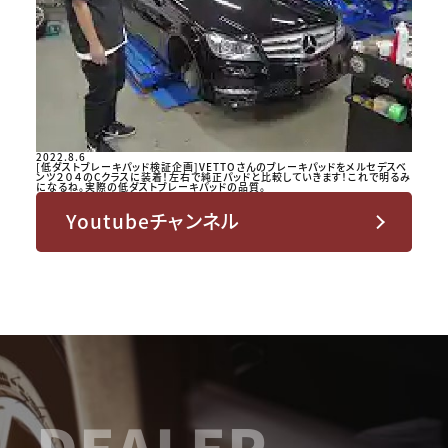
2022.8.6
[低ダストブレーキパッド検証企画]VETTOさんのブレーキパッドをメルセデスベ
ンツ２０４のCクラスに装着！左右で純正パッドと比較していきます！これで明るみ
になるね。実際の低ダストブレーキパッドの品質。
Youtubeチャンネル
DEALER