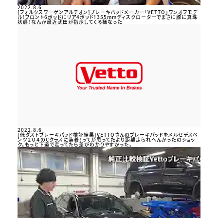
2022.8.6
[フォルクスワーゲンアルテオン]ブレーキパッドメーカー「VETTO」ワンオフモデ
ル！フロント6ポッドにリア4ポッド！355mmディスクローターでまさに豚に真珠
状態！なんか最近武田が指示してくる様なった
2022.8.6
[低ダストブレーキパッド検証結果]VETTOさんのブレーキパッドをメルセデスベ
ンツ２０４のCクラスに装着！ってか思ってたより距離走られへんかったのショッ
ク。もっと下道で走ってたら差がわかりやすかった。