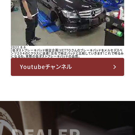
2022.8.6
[低ダストブレーキパッド検証企画]VETTOさんのブレーキパッドをメルセデスベ
ンツ２０４のCクラスに装着！左右で純正パッドと比較していきます！これで明るみ
になるね。実際の低ダストブレーキパッドの品質。
Youtubeチャンネル
DEALER