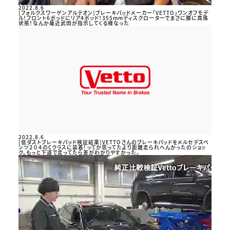
2022.8.6
[フォルクスワーゲンアルテオン]ブレーキパッドメーカー「VETTO」ワンオフモデ
ル！フロント6ポッドにリア4ポッド！355mmディスクローターでまさに豚に真珠
状態！なんか最近武田が指示してくる様なった
2022.8.6
[低ダストブレーキパッド検証結果]VETTOさんのブレーキパッドをメルセデスベ
ンツ２０４のCクラスに装着！ってか思ってたより距離走られへんかったのショッ
ク。もっと下道で走ってたら差がわかりやすかった。