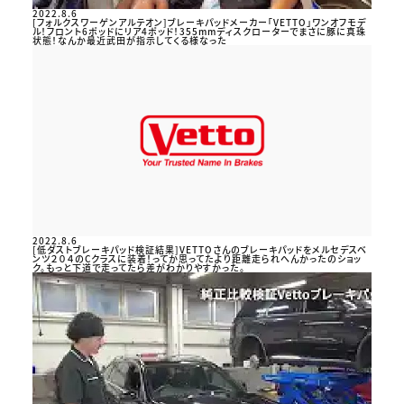
2022.8.6
[フォルクスワーゲンアルテオン]ブレーキパッドメーカー「VETTO」ワンオフモデ
ル！フロント6ポッドにリア4ポッド！355mmディスクローターでまさに豚に真珠
状態！なんか最近武田が指示してくる様なった
2022.8.6
[低ダストブレーキパッド検証結果]VETTOさんのブレーキパッドをメルセデスベ
ンツ２０４のCクラスに装着！ってか思ってたより距離走られへんかったのショッ
ク。もっと下道で走ってたら差がわかりやすかった。