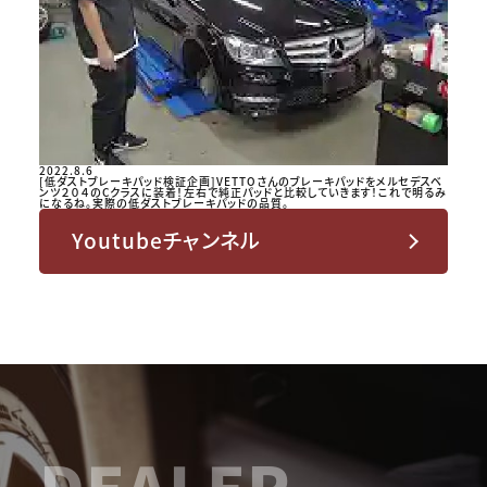
2022.8.6
[低ダストブレーキパッド検証企画]VETTOさんのブレーキパッドをメルセデスベ
ンツ２０４のCクラスに装着！左右で純正パッドと比較していきます！これで明るみ
になるね。実際の低ダストブレーキパッドの品質。
Youtubeチャンネル
DEALER