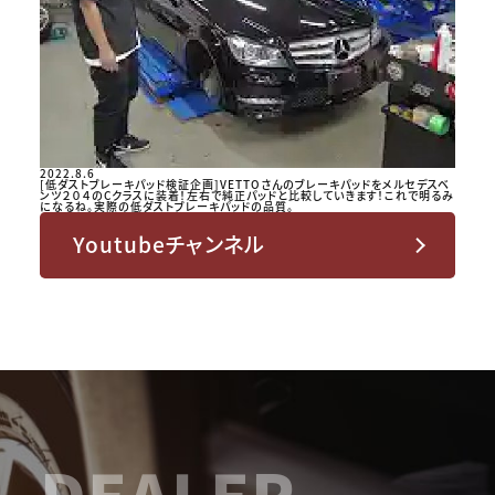
2022.8.6
[低ダストブレーキパッド検証企画]VETTOさんのブレーキパッドをメルセデスベ
ンツ２０４のCクラスに装着！左右で純正パッドと比較していきます！これで明るみ
になるね。実際の低ダストブレーキパッドの品質。
Youtubeチャンネル
DEALER