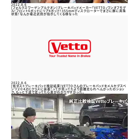
2022.8.6
[フォルクスワーゲンアルテオン]ブレーキパッドメーカー「VETTO」ワンオフモデ
ル！フロント6ポッドにリア4ポッド！355mmディスクローターでまさに豚に真珠
状態！なんか最近武田が指示してくる様なった
2022.8.6
[低ダストブレーキパッド検証結果]VETTOさんのブレーキパッドをメルセデスベ
ンツ２０４のCクラスに装着！ってか思ってたより距離走られへんかったのショッ
ク。もっと下道で走ってたら差がわかりやすかった。