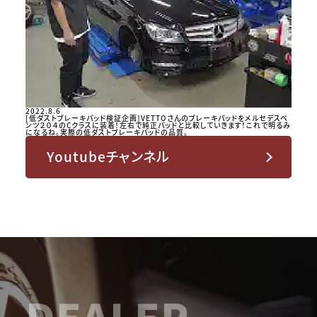
2022.8.6
[低ダストブレーキパッド検証企画]VETTOさんのブレーキパッドをメルセデスベ
ンツ２０４のCクラスに装着！左右で純正パッドと比較していきます！これで明るみ
になるね。実際の低ダストブレーキパッドの品質。
Youtubeチャンネル
DEALER