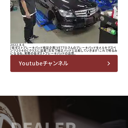
2022.8.6
[低ダストブレーキパッド検証企画]VETTOさんのブレーキパッドをメルセデスベ
ンツ２０４のCクラスに装着！左右で純正パッドと比較していきます！これで明るみ
になるね。実際の低ダストブレーキパッドの品質。
Youtubeチャンネル
DEALER