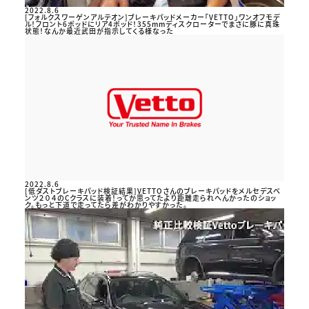
2022.8.6
[フォルクスワーゲンアルテオン]ブレーキパッドメーカー「VETTO」ワンオフモデ
ル！フロント6ポッドにリア4ポッド！355mmディスクローターでまさに豚に真珠
状態！なんか最近武田が指示してくる様なった
2022.8.6
[低ダストブレーキパッド検証結果]VETTOさんのブレーキパッドをメルセデスベ
ンツ２０４のCクラスに装着！ってか思ってたより距離走られへんかったのショッ
ク。もっと下道で走ってたら差がわかりやすかった。