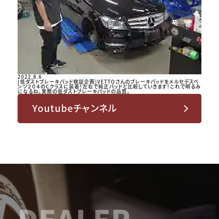
2022.8.6
[低ダストブレーキパッド検証企画]VETTOさんのブレーキパッドをメルセデスベ
ンツ２０４のCクラスに装着！左右で純正パッドと比較していきます！これで明るみ
になるね。実際の低ダストブレーキパッドの品質。
Youtubeチャンネル
DEALER