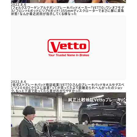
2022.8.6
[フォルクスワーゲンアルテオン]ブレーキパッドメーカー「VETTO」ワンオフモデ
ル！フロント6ポッドにリア4ポッド！355mmディスクローターでまさに豚に真珠
状態！なんか最近武田が指示してくる様なった
2022.8.6
[低ダストブレーキパッド検証結果]VETTOさんのブレーキパッドをメルセデスベ
ンツ２０４のCクラスに装着！ってか思ってたより距離走られへんかったのショッ
ク。もっと下道で走ってたら差がわかりやすかった。