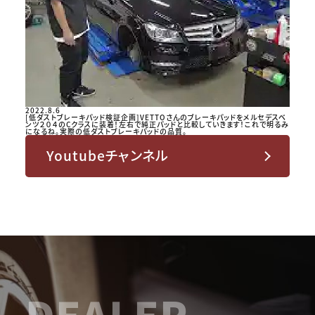
2022.8.6
[低ダストブレーキパッド検証企画]VETTOさんのブレーキパッドをメルセデスベ
ンツ２０４のCクラスに装着！左右で純正パッドと比較していきます！これで明るみ
になるね。実際の低ダストブレーキパッドの品質。
Youtubeチャンネル
DEALER