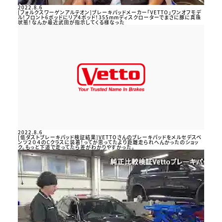
2022.8.6
[フォルクスワーゲンアルテオン]ブレーキパッドメーカー「VETTO」ワンオフモデ
ル！フロント6ポッドにリア4ポッド！355mmディスクローターでまさに豚に真珠
状態！なんか最近武田が指示してくる様なった
2022.8.6
[低ダストブレーキパッド検証結果]VETTOさんのブレーキパッドをメルセデスベ
ンツ２０４のCクラスに装着！ってか思ってたより距離走られへんかったのショッ
ク。もっと下道で走ってたら差がわかりやすかった。