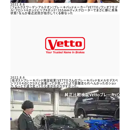
2022.8.6
[フォルクスワーゲンアルテオン]ブレーキパッドメーカー「VETTO」ワンオフモデ
ル！フロント6ポッドにリア4ポッド！355mmディスクローターでまさに豚に真珠
状態！なんか最近武田が指示してくる様なった
2022.8.6
[低ダストブレーキパッド検証結果]VETTOさんのブレーキパッドをメルセデスベ
ンツ２０４のCクラスに装着！ってか思ってたより距離走られへんかったのショッ
ク。もっと下道で走ってたら差がわかりやすかった。