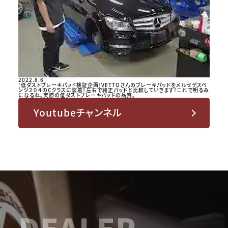
2022.8.6
[低ダストブレーキパッド検証企画]VETTOさんのブレーキパッドをメルセデスベ
ンツ２０４のCクラスに装着！左右で純正パッドと比較していきます！これで明るみ
になるね。実際の低ダストブレーキパッドの品質。
Youtubeチャンネル
DEALER