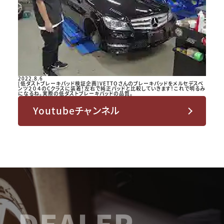
2022.8.6
[低ダストブレーキパッド検証企画]VETTOさんのブレーキパッドをメルセデスベ
ンツ２０４のCクラスに装着！左右で純正パッドと比較していきます！これで明るみ
になるね。実際の低ダストブレーキパッドの品質。
Youtubeチャンネル
DEALER