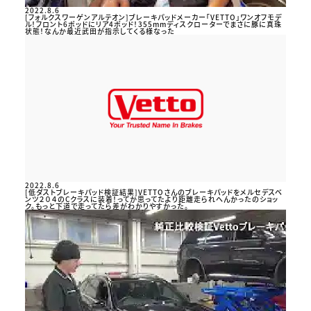
2022.8.6
[フォルクスワーゲンアルテオン]ブレーキパッドメーカー「VETTO」ワンオフモデ
ル！フロント6ポッドにリア4ポッド！355mmディスクローターでまさに豚に真珠
状態！なんか最近武田が指示してくる様なった
2022.8.6
[低ダストブレーキパッド検証結果]VETTOさんのブレーキパッドをメルセデスベ
ンツ２０４のCクラスに装着！ってか思ってたより距離走られへんかったのショッ
ク。もっと下道で走ってたら差がわかりやすかった。