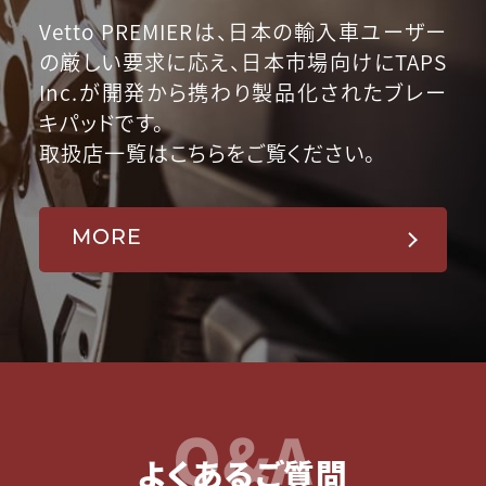
Vetto PREMIERは、日本の輸入車ユーザー
の厳しい要求に応え、日本市場向けにTAPS
Inc.が開発から携わり製品化されたブレー
キパッドです。
取扱店一覧はこちらをご覧ください。
MORE
Q&A
よくあるご質問