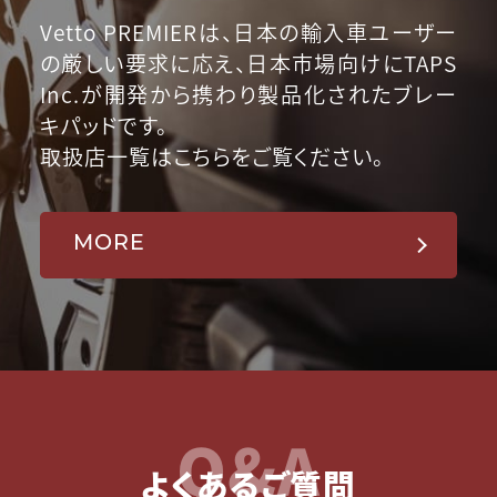
Vetto PREMIERは、日本の輸入車ユーザー
の厳しい要求に応え、日本市場向けにTAPS
Inc.が開発から携わり製品化されたブレー
キパッドです。
取扱店一覧はこちらをご覧ください。
MORE
Q&A
よくあるご質問