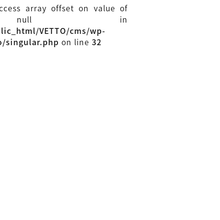
access array offset on value of
 null in
blic_html/VETTO/cms/wp-
o/singular.php
on line
32