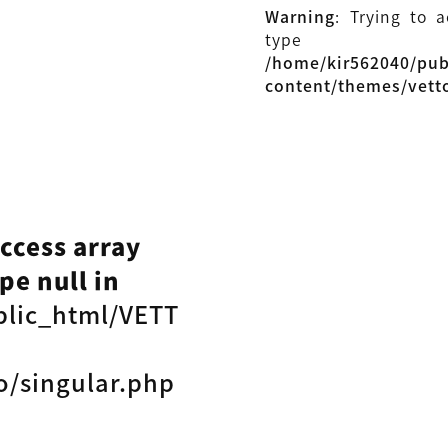
Warning
: Trying to 
type
/home/kir562040/pu
content/themes/vett
access array
pe null in
blic_html/VETT
o/singular.php