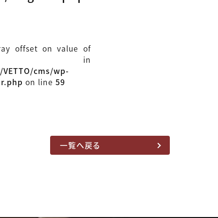
ray offset on value of
ull in
l/VETTO/cms/wp-
ar.php
on line
59
一覧へ戻る