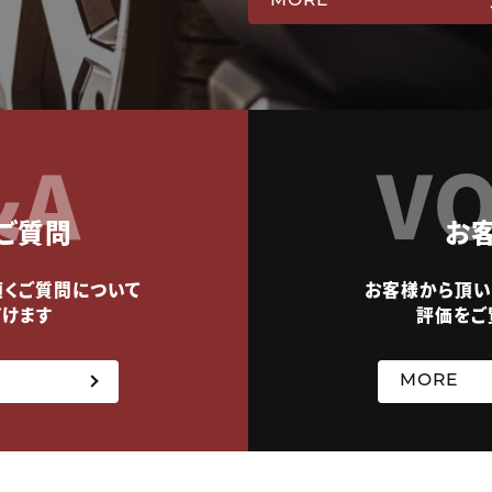
MORE
&A
VO
ご質問
お
頂くご質問について
お客様から頂い
だけます
評価をご
MORE