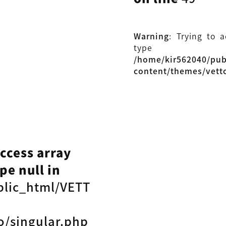
Warning
: Trying to 
type
/home/kir562040/pu
content/themes/vett
access array
pe null in
blic_html/VETT
o/singular.php