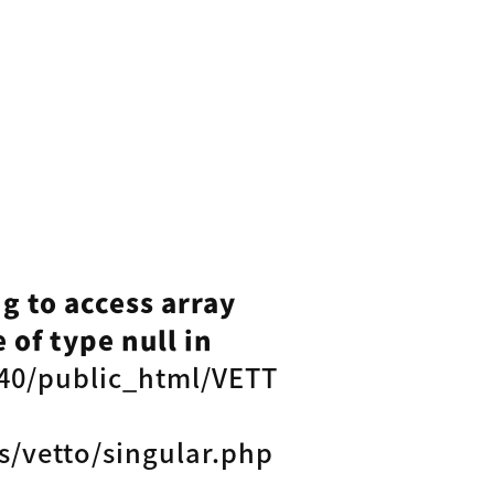
ng to access array
 of type null in
40/public_html/VETT
s/vetto/singular.php