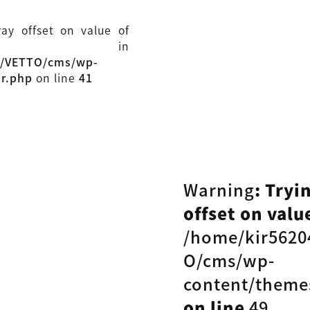
ray offset on value of
ull in
l/VETTO/cms/wp-
ar.php
on line
41
Warning
: Tryi
offset on value
/home/kir5620
O/cms/wp-
content/theme
on line
49