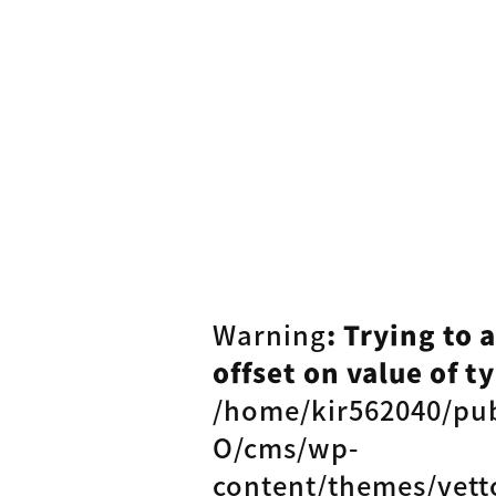
Warning
: Trying to 
offset on value of ty
/home/kir562040/pu
O/cms/wp-
content/themes/vett