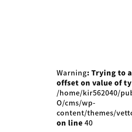
Warning
: Trying to 
offset on value of ty
/home/kir562040/pu
O/cms/wp-
content/themes/vett
on line
40