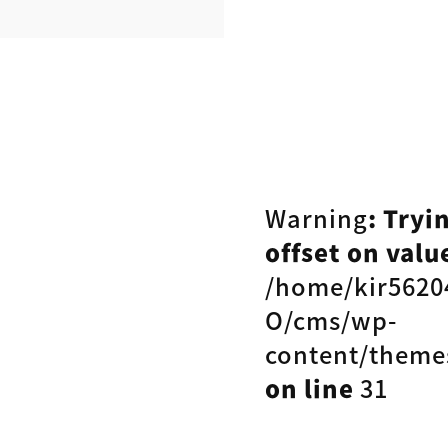
Warning
: Tryi
offset on value
/home/kir5620
O/cms/wp-
content/theme
on line
31