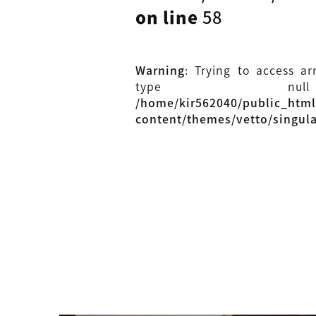
on line
58
Warning
: Trying to access ar
type n
/home/kir562040/public_htm
content/themes/vetto/singul