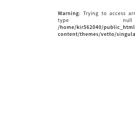
Warning
: Trying to access ar
type n
/home/kir562040/public_htm
content/themes/vetto/singul