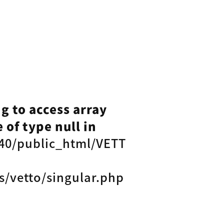
ng to access array
 of type null in
40/public_html/VETT
s/vetto/singular.php