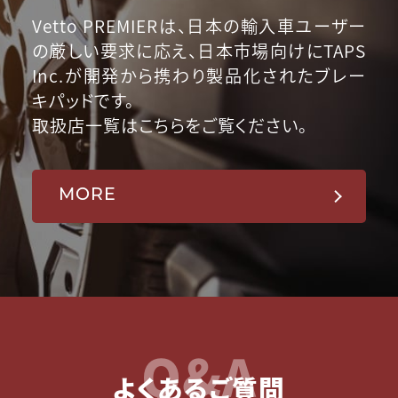
Vetto PREMIERは、日本の輸入車ユーザー
の厳しい要求に応え、日本市場向けにTAPS
Inc.が開発から携わり製品化されたブレー
キパッドです。
取扱店一覧はこちらをご覧ください。
MORE
Q&A
よくあるご質問