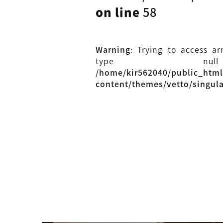
on line
58
Warning
: Trying to access ar
type n
/home/kir562040/public_htm
content/themes/vetto/singul