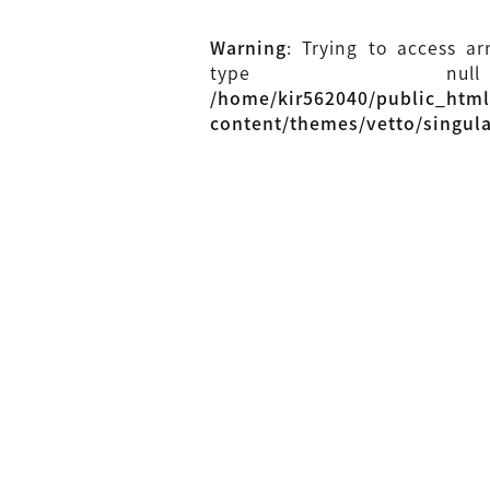
Warning
: Trying to access ar
type n
/home/kir562040/public_htm
content/themes/vetto/singul