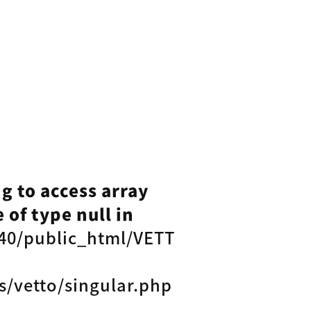
ng to access array
 of type null in
40/public_html/VETT
s/vetto/singular.php