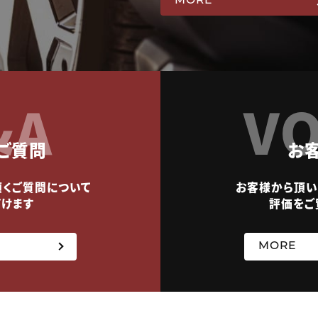
MORE
&A
VO
ご質問
お
頂くご質問について
お客様から頂い
だけます
評価をご
MORE