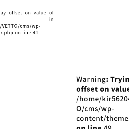
ray offset on value of
ull in
l/VETTO/cms/wp-
ar.php
on line
41
Warning
: Tryi
offset on value
/home/kir5620
O/cms/wp-
content/theme
on line
49