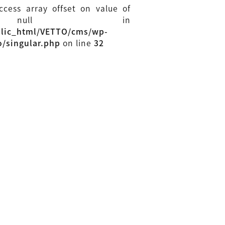
access array offset on value of
 null in
blic_html/VETTO/cms/wp-
o/singular.php
on line
32