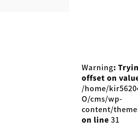
Warning
: Tryi
offset on value
/home/kir5620
O/cms/wp-
content/theme
on line
31