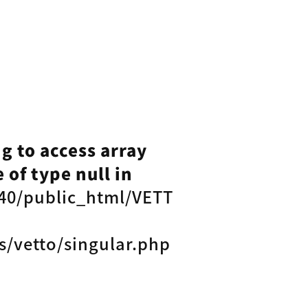
ng to access array
 of type null in
40/public_html/VETT
s/vetto/singular.php