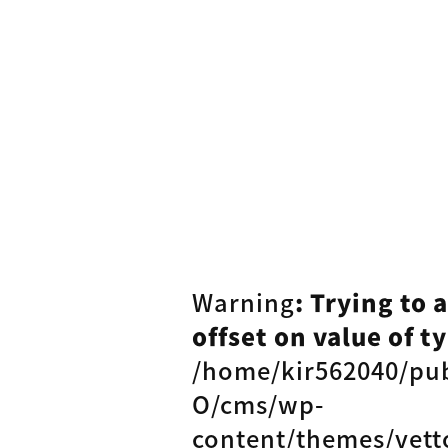
Warning
: Trying to 
offset on value of ty
/home/kir562040/pu
O/cms/wp-
content/themes/vett