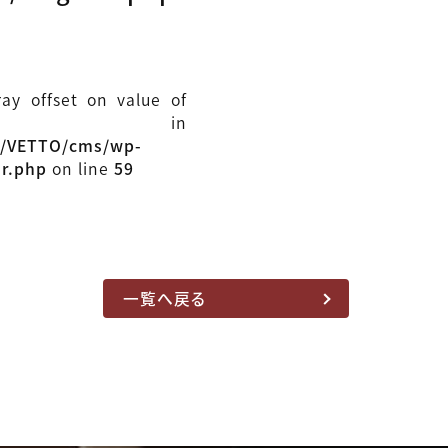
ray offset on value of
ull in
l/VETTO/cms/wp-
ar.php
on line
59
一覧へ戻る