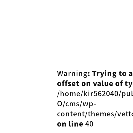
Warning
: Trying to 
offset on value of ty
/home/kir562040/pu
O/cms/wp-
content/themes/vett
on line
40