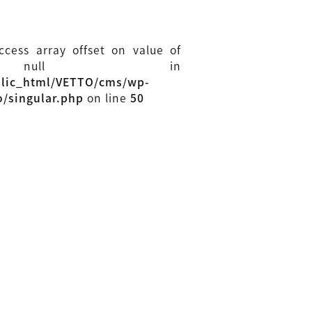
access array offset on value of
 null in
blic_html/VETTO/cms/wp-
o/singular.php
on line
50