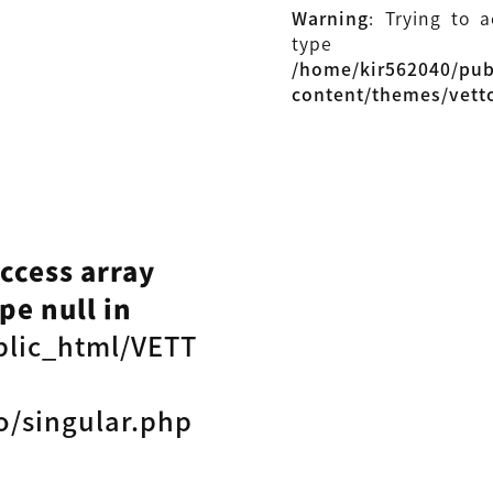
Warning
: Trying to 
type
/home/kir562040/pu
content/themes/vett
access array
pe null in
blic_html/VETT
o/singular.php