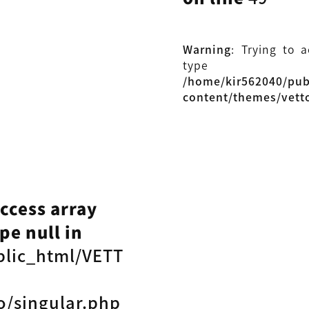
Warning
: Trying to 
type
/home/kir562040/pu
content/themes/vett
access array
pe null in
blic_html/VETT
o/singular.php