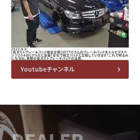
2022.8.6
[低ダストブレーキパッド検証企画]VETTOさんのブレーキパッドをメルセデスベ
ンツ２０４のCクラスに装着！左右で純正パッドと比較していきます！これで明るみ
になるね。実際の低ダストブレーキパッドの品質。
Youtubeチャンネル
DEALER