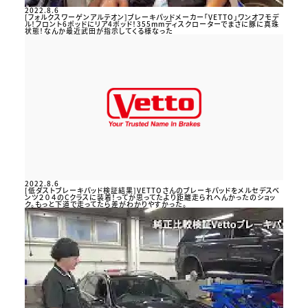
2022.8.6
[フォルクスワーゲンアルテオン]ブレーキパッドメーカー「VETTO」ワンオフモデ
ル！フロント6ポッドにリア4ポッド！355mmディスクローターでまさに豚に真珠
状態！なんか最近武田が指示してくる様なった
2022.8.6
[低ダストブレーキパッド検証結果]VETTOさんのブレーキパッドをメルセデスベ
ンツ２０４のCクラスに装着！ってか思ってたより距離走られへんかったのショッ
ク。もっと下道で走ってたら差がわかりやすかった。