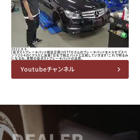
2022.8.6
[低ダストブレーキパッド検証企画]VETTOさんのブレーキパッドをメルセデスベ
ンツ２０４のCクラスに装着！左右で純正パッドと比較していきます！これで明るみ
になるね。実際の低ダストブレーキパッドの品質。
Youtubeチャンネル
DEALER