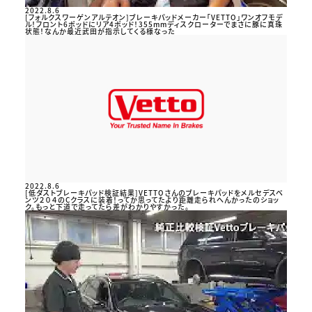
2022.8.6
[フォルクスワーゲンアルテオン]ブレーキパッドメーカー「VETTO」ワンオフモデ
ル！フロント6ポッドにリア4ポッド！355mmディスクローターでまさに豚に真珠
状態！なんか最近武田が指示してくる様なった
2022.8.6
[低ダストブレーキパッド検証結果]VETTOさんのブレーキパッドをメルセデスベ
ンツ２０４のCクラスに装着！ってか思ってたより距離走られへんかったのショッ
ク。もっと下道で走ってたら差がわかりやすかった。