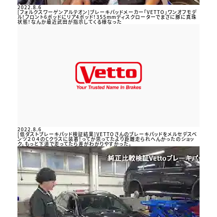
2022.8.6
[フォルクスワーゲンアルテオン]ブレーキパッドメーカー「VETTO」ワンオフモデ
ル！フロント6ポッドにリア4ポッド！355mmディスクローターでまさに豚に真珠
状態！なんか最近武田が指示してくる様なった
2022.8.6
[低ダストブレーキパッド検証結果]VETTOさんのブレーキパッドをメルセデスベ
ンツ２０４のCクラスに装着！ってか思ってたより距離走られへんかったのショッ
ク。もっと下道で走ってたら差がわかりやすかった。