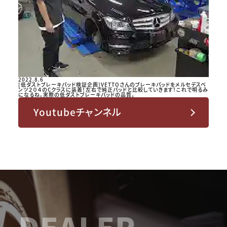
2022.8.6
[低ダストブレーキパッド検証企画]VETTOさんのブレーキパッドをメルセデスベ
ンツ２０４のCクラスに装着！左右で純正パッドと比較していきます！これで明るみ
になるね。実際の低ダストブレーキパッドの品質。
Youtubeチャンネル
DEALER