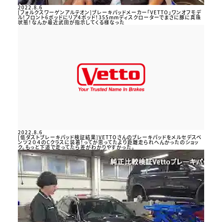
2022.8.6
[フォルクスワーゲンアルテオン]ブレーキパッドメーカー「VETTO」ワンオフモデ
ル！フロント6ポッドにリア4ポッド！355mmディスクローターでまさに豚に真珠
状態！なんか最近武田が指示してくる様なった
2022.8.6
[低ダストブレーキパッド検証結果]VETTOさんのブレーキパッドをメルセデスベ
ンツ２０４のCクラスに装着！ってか思ってたより距離走られへんかったのショッ
ク。もっと下道で走ってたら差がわかりやすかった。