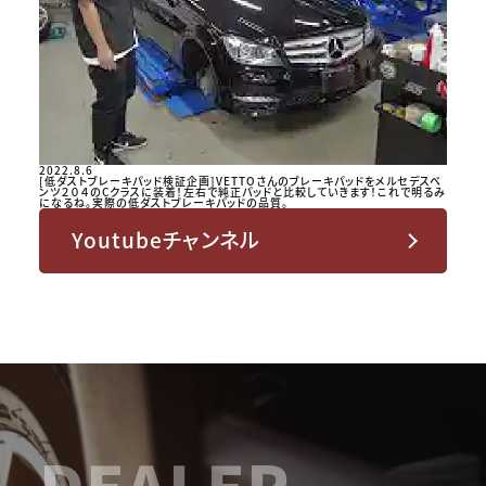
2022.8.6
[低ダストブレーキパッド検証企画]VETTOさんのブレーキパッドをメルセデスベ
ンツ２０４のCクラスに装着！左右で純正パッドと比較していきます！これで明るみ
になるね。実際の低ダストブレーキパッドの品質。
Youtubeチャンネル
DEALER